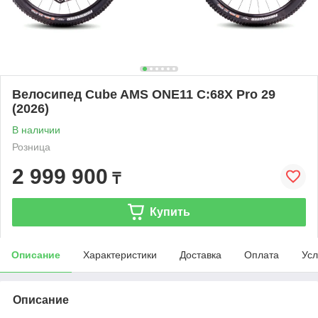
Велосипед Cube AMS ONE11 C:68X Pro 29
(2026)
В наличии
Розница
2 999 900
₸
Купить
Описание
Характеристики
Доставка
Оплата
Усл
Описание