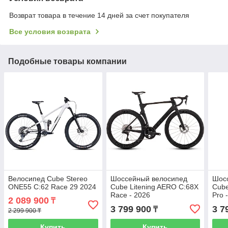
Возврат товара в течение 14 дней за счет покупателя
Все условия возврата
Подобные товары компании
Велосипед Cube Stereo
Шоссейный велосипед
Шос
ONE55 C:62 Race 29 2024
Cube Litening AERO C:68X
Cube
Race - 2026
Pro 
2 089 900
₸
3 799 900
3 7
₸
2 299 900 ₸
Купить
Купить