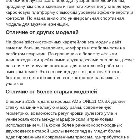
Велосипед лучше всего подойдёт уверенным любителям,
продвинутым спортсменам и тем, кто хочет получить лёгкую
карбоновую платформу с высоким уровнем эффективности и
контроля. По назначению это универсальная спортивная
модель для мужчин и женщин.
Отличие от других моделей
На фоне жёстких гоночных хардтейлов эта модель даёт
заметно больше сцепления, комфорта и стабильности на
разбитом покрытии. По сравнению с более тяжёлыми
длинноходными трейловыми двухподвесами она легче, резче
разгоняется и лучше подходит для длительной работы в
высоком темпе. Это велосипед для тех, кто хочет ехать
быстро, но не готов жертвовать контролем на сложных
участках.
Отличие от более старых моделей
В версии 2026 года платформа AMS ONE11 C:68X делает
ставку на минимальную массу рамы, современную
геометрию, возможность регулировки рулевого угла и
универсальность между марафонским и трейловым
использованием. На фоне более ранних короткоходных
двухподвесов старой школы велосипед выглядит более
адаптированным к современным трассам, где требуется не