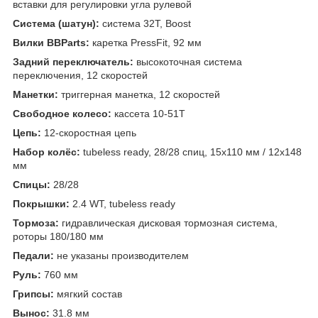
вставки для регулировки угла рулевой
Система (шатун):
система 32T, Boost
Вилки BBParts:
каретка PressFit, 92 мм
Задний переключатель:
высокоточная система
переключения, 12 скоростей
Манетки:
триггерная манетка, 12 скоростей
Свободное колесо:
кассета 10-51T
Цепь:
12-скоростная цепь
Набор колёс:
tubeless ready, 28/28 спиц, 15x110 мм / 12x148
мм
Спицы:
28/28
Покрышки:
2.4 WT, tubeless ready
Тормоза:
гидравлическая дисковая тормозная система,
роторы 180/180 мм
Педали:
не указаны производителем
Руль:
760 мм
Грипсы:
мягкий состав
Вынос:
31.8 мм