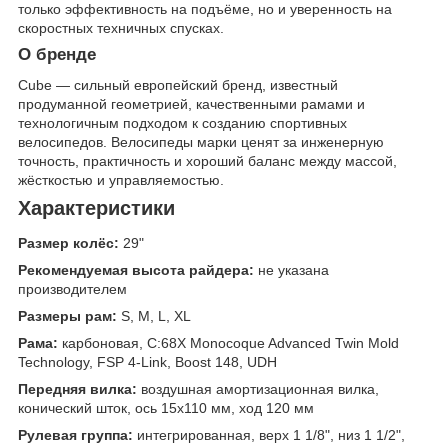
только эффективность на подъёме, но и уверенность на
скоростных техничных спусках.
О бренде
Cube — сильный европейский бренд, известный
продуманной геометрией, качественными рамами и
технологичным подходом к созданию спортивных
велосипедов. Велосипеды марки ценят за инженерную
точность, практичность и хороший баланс между массой,
жёсткостью и управляемостью.
Характеристики
Размер колёс:
29"
Рекомендуемая высота райдера:
не указана
производителем
Размеры рам:
S, M, L, XL
Рама:
карбоновая, C:68X Monocoque Advanced Twin Mold
Technology, FSP 4-Link, Boost 148, UDH
Передняя вилка:
воздушная амортизационная вилка,
конический шток, ось 15x110 мм, ход 120 мм
Рулевая группа:
интегрированная, верх 1 1/8", низ 1 1/2",