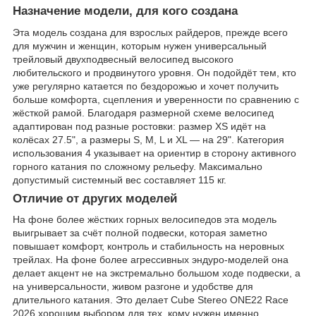
Назначение модели, для кого создана
Эта модель создана для взрослых райдеров, прежде всего
для мужчин и женщин, которым нужен универсальный
трейловый двухподвесный велосипед высокого
любительского и продвинутого уровня. Он подойдёт тем, кто
уже регулярно катается по бездорожью и хочет получить
больше комфорта, сцепления и уверенности по сравнению с
жёсткой рамой. Благодаря размерной схеме велосипед
адаптирован под разные ростовки: размер XS идёт на
колёсах 27.5", а размеры S, M, L и XL — на 29". Категория
использования 4 указывает на ориентир в сторону активного
горного катания по сложному рельефу. Максимально
допустимый системный вес составляет 115 кг.
Отличие от других моделей
На фоне более жёстких горных велосипедов эта модель
выигрывает за счёт полной подвески, которая заметно
повышает комфорт, контроль и стабильность на неровных
трейлах. На фоне более агрессивных эндуро-моделей она
делает акцент не на экстремально большом ходе подвески, а
на универсальности, живом разгоне и удобстве для
длительного катания. Это делает Cube Stereo ONE22 Race
2026 хорошим выбором для тех, кому нужен именно