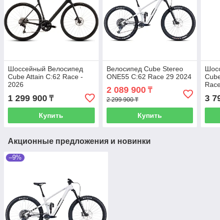
Шоссейный Велосипед
Велосипед Cube Stereo
Шос
Cube Attain C:62 Race -
ONE55 C:62 Race 29 2024
Cube
2026
Race
2 089 900
₸
1 299 900
3 7
₸
2 299 900 ₸
Купить
Купить
Акционные предложения и новинки
–9%