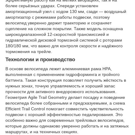
эффективную работу как на мелких вибрациях, так и на
более серьёзных ударах. Спереди установлен
амортизационный узел с ходом 130 мм, сзади — воздушный
амортизатор с режимами работы подвески, поэтому
велосипед уверенно держит траекторию и сохраняет
сцепление на сложном покрытии. Также модель оснащена
широкодиапазонной 12-скоростной трансмиссией и
гидравлической дисковой тормозной системой с роторами
180/180 мм, что важно для контроля скорости и надёжного
торможения на трейле.
Технологии и производство
В основе велосипеда лежит алюминиевая рама HPA,
выполненная с применением гидроформинга и тройного
баттинга. Такая конструкция позволяет получить жёсткость в
нужных зонах, точную управляемость и хороший запас
прочности для активного внедорожного использования.
Геометрия Agile Trail Geometry делает посадку и поведение
велосипеда более собранными и предсказуемыми, а схема
Efficient Trail Control помогает совместить чувствительность
подвески с хорошей эффективностью педалирования. Это
особенно важно для современных трейловых велосипедов,
которые должны одинаково уверенно работать и на затяжных
маршрутах, и на техничных секциях.