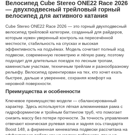
Велосипед Cube Stereo ONE22 Race 2026
— двухподвесный трейловый горный
велосипед для активного катания
Cube Stereo ONE22 Race 2026 — это горный двухподвесный
велосипед трейловой категории, созданный для райдеров,
которым нужен уверенный контроль на пересечённой
местности, стабильность на спусках и высокая
эффективность на подъёмах. Модель сочетает полный ход
подвески, современную геометрию и лёгкую раму, поэтому
подходит для длительных поездок по лесным тропам,
каменистым участкам, техничным трейлам и разнообразному
рельефу. Велосипед ориентирован на тех, кто хочет ехать
быстрее, дальше и увереннее, сохраняя комфорт на
неровной поверхности.
Преимущества и особенности
Ключевое преимущество модели — сбалансированный
характер. Здесь используется лёгкая алюминиевая рама с
гидроформингом и тройным баттингом труб, что помогает
снизить массу без потери прочности. За точность управления
отвечают коническая рулевая зона и задняя ось стандарта
Boost 148, а фирменная кинематика подвески рассчитана на