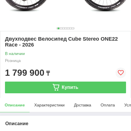
Двухподвес Велосипед Cube Stereo ONE22
Race - 2026
В наличии
Розница
1 799 900
₸
Купить
Описание
Характеристики
Доставка
Оплата
Усл
Описание