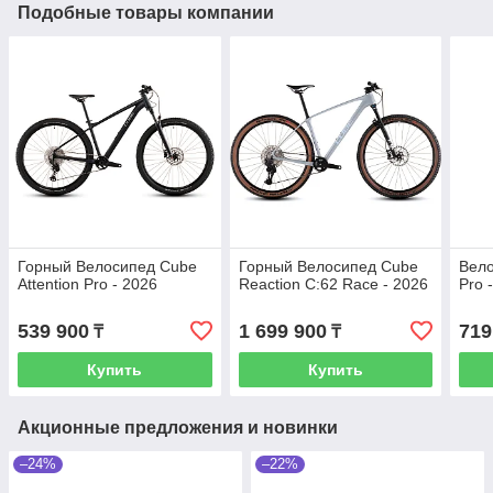
Подобные товары компании
Горный Велосипед Cube
Горный Велосипед Cube
Вело
Attention Pro - 2026
Reaction C:62 Race - 2026
Pro 
539 900
1 699 900
719
₸
₸
Купить
Купить
Акционные предложения и новинки
–24%
–22%