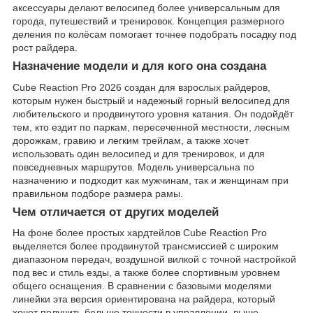
аксессуары делают велосипед более универсальным для
города, путешествий и тренировок. Концепция размерного
деления по колёсам помогает точнее подобрать посадку под
рост райдера.
Назначение модели и для кого она создана
Cube Reaction Pro 2026 создан для взрослых райдеров,
которым нужен быстрый и надежный горный велосипед для
любительского и продвинутого уровня катания. Он подойдёт
тем, кто ездит по паркам, пересеченной местности, лесным
дорожкам, гравию и легким трейлам, а также хочет
использовать один велосипед и для тренировок, и для
повседневных маршрутов. Модель универсальна по
назначению и подходит как мужчинам, так и женщинам при
правильном подборе размера рамы.
Чем отличается от других моделей
На фоне более простых хардтейлов Cube Reaction Pro
выделяется более продвинутой трансмиссией с широким
диапазоном передач, воздушной вилкой с точной настройкой
под вес и стиль езды, а также более спортивным уровнем
общего оснащения. В сравнении с базовыми моделями
линейки эта версия ориентирована на райдера, который
хочет получить больше точности в управлении, выше