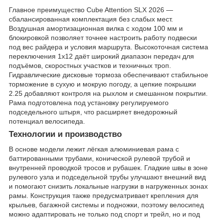
Главное преимущество Cube Attention SLX 2026 —
сбалансированная комплектация без слабых мест.
Воздушная амортизационная вилка с ходом 100 мм и
блокировкой позволяет точнее настроить работу подвески
под вес райдера и условия маршрута. Высокоточная система
переключения 1x12 даёт широкий диапазон передач для
подъёмов, скоростных участков и техничных троп.
Гидравлические дисковые тормоза обеспечивают стабильное
торможение в сухую и мокрую погоду, а цепкие покрышки
2.25 добавляют контроля на рыхлом и смешанном покрытии.
Рама подготовлена под установку регулируемого
подседельного штыря, что расширяет внедорожный
потенциал велосипеда.
Технологии и производство
В основе модели лежит лёгкая алюминиевая рама с
баттированными трубами, конической рулевой трубой и
внутренней проводкой тросов и рубашек. Гладкие швы в зоне
рулевого узла и подседельной трубы улучшают внешний вид
и помогают снизить локальные нагрузки в нагруженных зонах
рамы. Конструкция также предусматривает крепления для
крыльев, багажной системы и подножки, поэтому велосипед
можно адаптировать не только под спорт и трейл, но и под