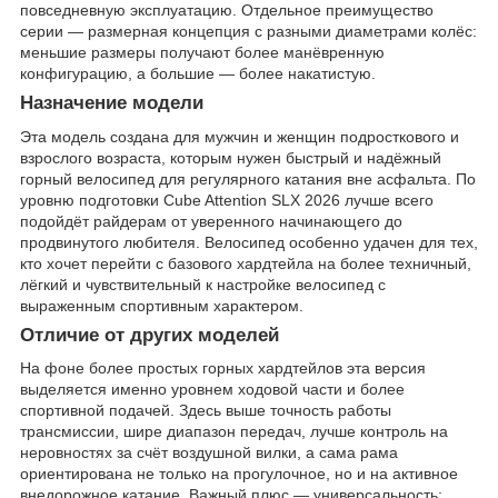
повседневную эксплуатацию. Отдельное преимущество
серии — размерная концепция с разными диаметрами колёс:
меньшие размеры получают более манёвренную
конфигурацию, а большие — более накатистую.
Назначение модели
Эта модель создана для мужчин и женщин подросткового и
взрослого возраста, которым нужен быстрый и надёжный
горный велосипед для регулярного катания вне асфальта. По
уровню подготовки Cube Attention SLX 2026 лучше всего
подойдёт райдерам от уверенного начинающего до
продвинутого любителя. Велосипед особенно удачен для тех,
кто хочет перейти с базового хардтейла на более техничный,
лёгкий и чувствительный к настройке велосипед с
выраженным спортивным характером.
Отличие от других моделей
На фоне более простых горных хардтейлов эта версия
выделяется именно уровнем ходовой части и более
спортивной подачей. Здесь выше точность работы
трансмиссии, шире диапазон передач, лучше контроль на
неровностях за счёт воздушной вилки, а сама рама
ориентирована не только на прогулочное, но и на активное
внедорожное катание. Важный плюс — универсальность: