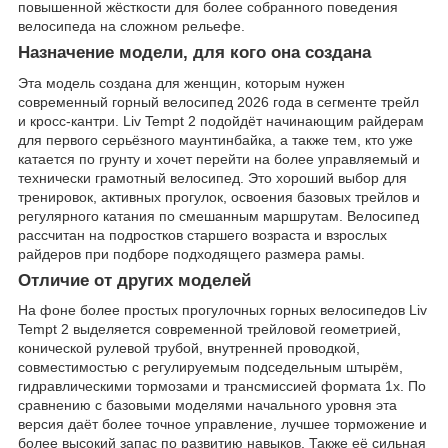
повышенной жёсткости для более собранного поведения
велосипеда на сложном рельефе.
Назначение модели, для кого она создана
Эта модель создана для женщин, которым нужен
современный горный велосипед 2026 года в сегменте трейл
и кросс-кантри. Liv Tempt 2 подойдёт начинающим райдерам
для первого серьёзного маунтинбайка, а также тем, кто уже
катается по грунту и хочет перейти на более управляемый и
технически грамотный велосипед. Это хороший выбор для
тренировок, активных прогулок, освоения базовых трейлов и
регулярного катания по смешанным маршрутам. Велосипед
рассчитан на подростков старшего возраста и взрослых
райдеров при подборе подходящего размера рамы.
Отличие от других моделей
На фоне более простых прогулочных горных велосипедов Liv
Tempt 2 выделяется современной трейловой геометрией,
конической рулевой трубой, внутренней проводкой,
совместимостью с регулируемым подседельным штырём,
гидравлическими тормозами и трансмиссией формата 1x. По
сравнению с базовыми моделями начального уровня эта
версия даёт более точное управление, лучшее торможение и
более высокий запас по развитию навыков. Также её сильная