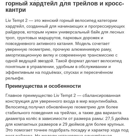
горный хардтейл для трейлов и кросс-
кантри
Liv Tempt 2 — это женский горный велосипед категории
хардтейл, созданный для начинающих и прогрессирующих
райдеров, которым нужен универсальный байк для лесных
троп, грунтовых маршрутов, парковых дорожек и
повседневного активного катания. Модель сочетает
уверенную геометрию, прочную алюминиевую раму,
амортизационную вилку и современную трансмиссию с
одной ведущей звездой. Такой формат делает велосипед
понятным в управлении, удобным в обслуживании и
эффективным на подъёмах, спусках и пересечённом
рельефе.
Преимущества и особенности
Главное преимущество Liv Tempt 2 — сбалансированная
конструкция для уверенного входа в мир маунтинбайка.
Велосипед получил обновлённую геометрию для более
стабильного поведения на трейлах, а также два варианта
диаметра колёс в зависимости от размера рамы: 27,5 дюйма
для компактных размеров и 29 дюймов для более крупных.
Это помогает точнее подобрать посадку и характер хода под
рост райдера. На модели установлена однозвёздная