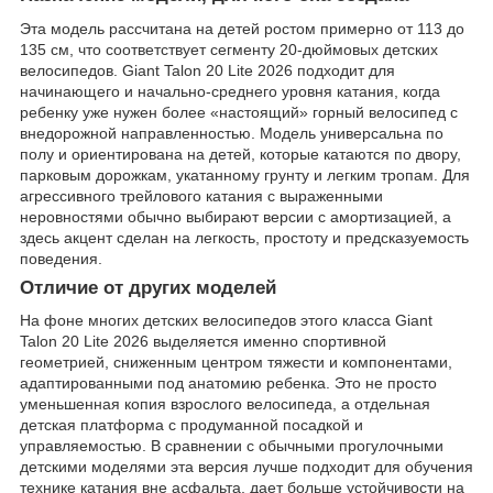
Эта модель рассчитана на детей ростом примерно от 113 до
135 см, что соответствует сегменту 20-дюймовых детских
велосипедов. Giant Talon 20 Lite 2026 подходит для
начинающего и начально-среднего уровня катания, когда
ребенку уже нужен более «настоящий» горный велосипед с
внедорожной направленностью. Модель универсальна по
полу и ориентирована на детей, которые катаются по двору,
парковым дорожкам, укатанному грунту и легким тропам. Для
агрессивного трейлового катания с выраженными
неровностями обычно выбирают версии с амортизацией, а
здесь акцент сделан на легкость, простоту и предсказуемость
поведения.
Отличие от других моделей
На фоне многих детских велосипедов этого класса Giant
Talon 20 Lite 2026 выделяется именно спортивной
геометрией, сниженным центром тяжести и компонентами,
адаптированными под анатомию ребенка. Это не просто
уменьшенная копия взрослого велосипеда, а отдельная
детская платформа с продуманной посадкой и
управляемостью. В сравнении с обычными прогулочными
детскими моделями эта версия лучше подходит для обучения
технике катания вне асфальта, дает больше устойчивости на