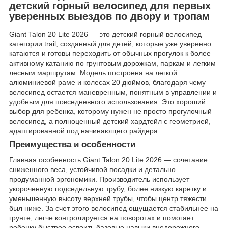
детский горный велосипед для первых
уверенных выездов по двору и тропам
Giant Talon 20 Lite 2026 — это детский горный велосипед
категории trail, созданный для детей, которые уже уверенно
катаются и готовы переходить от обычных прогулок к более
активному катанию по грунтовым дорожкам, паркам и легким
лесным маршрутам. Модель построена на легкой
алюминиевой раме и колесах 20 дюймов, благодаря чему
велосипед остается маневренным, понятным в управлении и
удобным для повседневного использования. Это хороший
выбор для ребенка, которому нужен не просто прогулочный
велосипед, а полноценный детский хардтейл с геометрией,
адаптированной под начинающего райдера.
Преимущества и особенности
Главная особенность Giant Talon 20 Lite 2026 — сочетание
сниженного веса, устойчивой посадки и детально
продуманной эргономики. Производитель использует
укороченную подседельную трубу, более низкую каретку и
уменьшенную высоту верхней трубы, чтобы центр тяжести
был ниже. За счет этого велосипед ощущается стабильнее на
грунте, легче контролируется на поворотах и помогает
ребенку быстрее освоить базовые навыки внедорожного