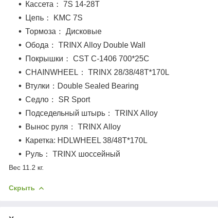
Кассета： 7S 14-28T
Цепь： KMC 7S
Тормоза： Дисковые
Обода： TRINX Alloy Double Wall
Покрышки： CST C-1406 700*25C
CHAINWHEEL： TRINX 28/38/48T*170L
Втулки：Double Sealed Bearing
Седло： SR Sport
Подседельный штырь： TRINX Alloy
Вынос руля： TRINX Alloy
Каретка: HDLWHEEL 38/48T*170L
Руль： TRINX шоссейный
Вес 11.2 кг.
Скрыть