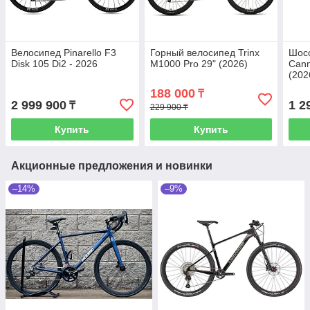
Велосипед Pinarello F3
Горный велосипед Trinx
Шос
Disk 105 Di2 - 2026
M1000 Pro 29" (2026)
Can
(202
188 000
₸
2 999 900
1 2
₸
229 900 ₸
Купить
Купить
Акционные предложения и новинки
–14%
–9%