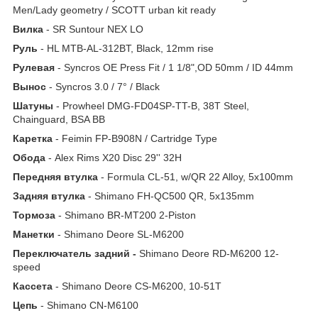
Men/Lady geometry / SCOTT urban kit ready
Вилка
- SR Suntour NEX LO
Руль
- HL MTB-AL-312BT, Black, 12mm rise
Рулевая
- Syncros OE Press Fit / 1 1/8",OD 50mm / ID 44mm
Вынос
- Syncros 3.0 / 7° / Black
Шатуны
- Prowheel DMG-FD04SP-TT-B, 38T Steel,
Chainguard, BSA BB
Каретка
- Feimin FP-B908N / Cartridge Type
Обода
- Alex Rims X20 Disc 29'' 32H
Передняя втулка
- Formula CL-51, w/QR 22 Alloy, 5x100mm
Задняя втулка
- Shimano FH-QC500 QR, 5x135mm
Тормоза
- Shimano BR-MT200 2-Piston
Манетки
- Shimano Deore SL-M6200
Переключатель задний -
Shimano Deore RD-M6200 12-
speed
Кассета
- Shimano Deore CS-M6200, 10-51T
Цепь
- Shimano CN-M6100