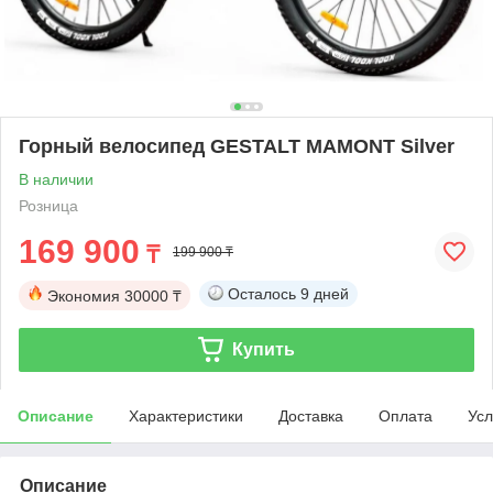
Горный велосипед GESTALT MAMONT Silver
В наличии
Розница
169 900
₸
199 900 ₸
Осталось
9 дней
Экономия
30000 ₸
Купить
Описание
Характеристики
Доставка
Оплата
Усл
Описание