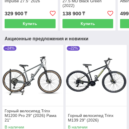
Impulse 27.5" 2026
27.5 MD Black Green
Atte
(2022)
329 900
138 900
499
₸
₸
Купить
Купить
Акционные предложения и новинки
–24%
–22%
Горный велосипед Trinx
M1200 Pro 29" (2026) Рама
Горный велосипед Trinx
21"
M139 29" (2026)
В наличии
В наличии