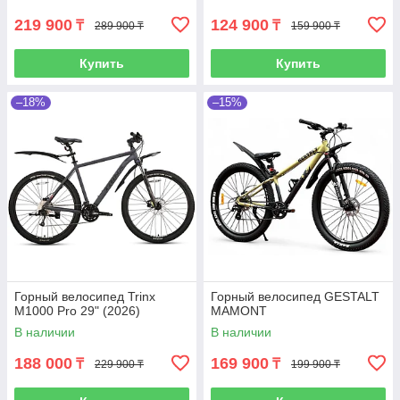
219 900
124 900
₸
₸
289 900 ₸
159 900 ₸
Купить
Купить
–18%
–15%
Горный велосипед Trinx
Горный велосипед GESTALT
M1000 Pro 29" (2026)
MAMONT
В наличии
В наличии
188 000
169 900
₸
₸
229 900 ₸
199 900 ₸