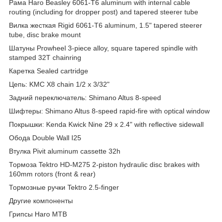
Рама Haro Beasley 6061-T6 aluminum with internal cable
routing (including for dropper post) and tapered steerer tube
Вилка жесткая Rigid 6061-T6 aluminum, 1.5" tapered steerer
tube, disc brake mount
Шатуны Prowheel 3-piece alloy, square tapered spindle with
stamped 32T chainring
Каретка Sealed cartridge
Цепь: KMC X8 chain 1/2 x 3/32"
Задний переключатель: Shimano Altus 8-speed
Шифтеры: Shimano Altus 8-speed rapid-fire with optical window
Покрышки: Kenda Kwick Nine 29 x 2.4" with reflective sidewall
Обода Double Wall I25
Втулка Pivit aluminum cassette 32h
Тормоза Tektro HD-M275 2-piston hydraulic disc brakes with
160mm rotors (front & rear)
Тормозные ручки Tektro 2.5-finger
Другие компоненты
Грипсы Haro MTB