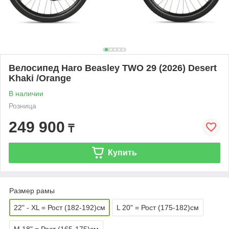
Велосипед Haro Beasley TWO 29 (2026) Desert
Khaki /Orange
В наличии
Розница
249 900
₸
Купить
Размер рамы
22" - XL = Рост (182-192)см
L 20" = Рост (175-182)см
M 18" = Рост (165-175)см