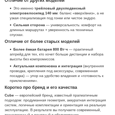
Отличие от других моделей
Это именно
трейловый двухподвесный
электровелосипед 140 мм
: баланс «вверх/вниз», а не
узкая специализация под гонки или чистое эндуро.
Сильная сторона
— универсальность: комфорт на
длинных маршрутах + уверенность на техничных
спусках.
Отличие от более старых моделей
Более ёмкая батарея 800 Вт·ч
— практичный
апгрейд для тех, кто хочет больше дистанции и набора
высоты без компромиссов.
Актуальная компоновка и интеграция
(внутренняя
проводка, крепления под аксессуары, современная
посадка) — упор на удобство владения и «готовность к
приключениям».
Коротко про бренд и его качества
Cube
— европейский бренд, известный прагматичным
подходом: продуманная геометрия, аккуратная интеграция
систем, логичные комплектации и ориентация на реальную
эксплуатацию. В результате вы получаете современный,
технологичный и понятный в обслуживании