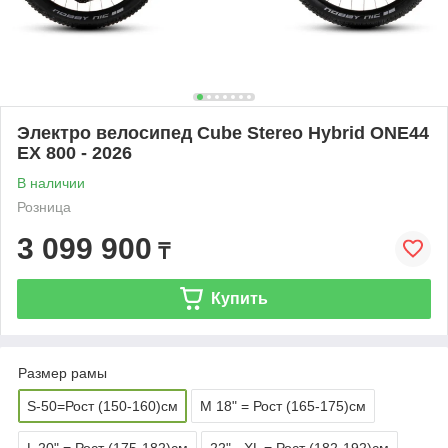
Электро велосипед Cube Stereo Hybrid ONE44
EX 800 - 2026
В наличии
Розница
3 099 900
₸
Купить
Размер рамы
S-50=Рост (150-160)см
M 18" = Рост (165-175)см
L 20" = Рост (175-182)см
22" - XL = Рост (182-192)см