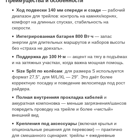
Преимущества и особенности
Ход подвески 140 мм спереди и сзади
— рабочий
диапазон для трейлов: контроль на камнях/корнях,
комфорт на длинных спусках, стабильность на
скорости.
Интегрированная батарея 800 Вт·ч
— запас
энергии для длительных маршрутов и наборов высоты
без «страха не доехать».
Поддержка до 100 Н·м
— акцент на тягу в подъёмах
и на затяжных участках, когда важна мощная помощь.
Size Split по колёсам
: для размера S используется
формат 27,5", для M/L/XL — 29". Это даёт более
корректную посадку и поведение велосипеда под рост
райдера.
Полная внутренняя прокладка кабелей
и
аккуратная компоновка — меньше загрязнения/шансов
повредить проводку на трейле и более «чистый»
внешний вид.
Крепления под аксессуары
(включая крылья и
опциональные решения для перевозки) — практично
для смешанного сценария: трейлы + ежедневные