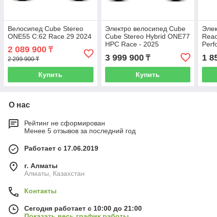
Велосипед Cube Stereo
Электро велосипед Cube
Элек
ONE55 C:62 Race 29 2024
Cube Stereo Hybrid ONE77
Reac
HPC Race - 2025
Perf
2 089 900
₸
3 999 900
1 8
₸
2 299 900 ₸
Купить
Купить
О нас
Рейтинг не сформирован
Менее 5 отзывов за последний год
Работает с 17.06.2019
г. Алматы
Алматы, Казахстан
Контакты
Сегодня работает с 10:00 до 21:00
Показать весь график работы