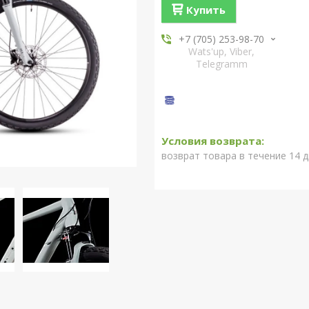
Купить
+7 (705) 253-98-70
Wats'up, Viber,
Telegramm
возврат товара в течение 14 