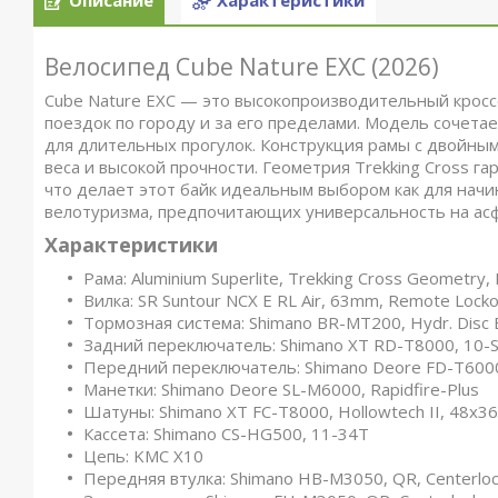
Описание
Характеристики
Велосипед Cube Nature EXC (2026)
Cube Nature EXC — это высокопроизводительный кросс
поездок по городу и за его пределами. Модель сочета
для длительных прогулок. Конструкция рамы с двойны
веса и высокой прочности. Геометрия Trekking Cross г
что делает этот байк идеальным выбором как для нач
велотуризма, предпочитающих универсальность на асф
Характеристики
Рама: Aluminium Superlite, Trekking Cross Geometry,
Вилка: SR Suntour NCX E RL Air, 63mm, Remote Lock
Тормозная система: Shimano BR-MT200, Hydr. Disc 
Задний переключатель: Shimano XT RD-T8000, 10-
Передний переключатель: Shimano Deore FD-T6000
Манетки: Shimano Deore SL-M6000, Rapidfire-Plus
Шатуны: Shimano XT FC-T8000, Hollowtech II, 48x36
Кассета: Shimano CS-HG500, 11-34T
Цепь: KMC X10
Передняя втулка: Shimano HB-M3050, QR, Centerlo