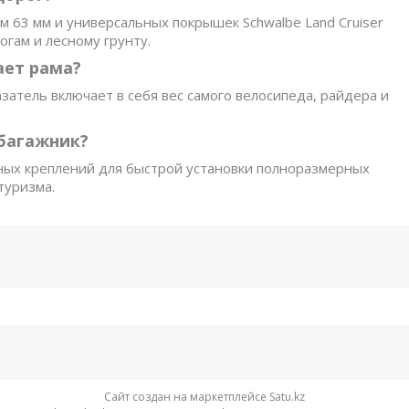
 63 мм и универсальных покрышек Schwalbe Land Cruiser
гам и лесному грунту.
ает рама?
азатель включает в себя вес самого велосипеда, райдера и
 багажник?
ных креплений для быстрой установки полноразмерных
туризма.
Сайт создан на маркетплейсе
Satu.kz