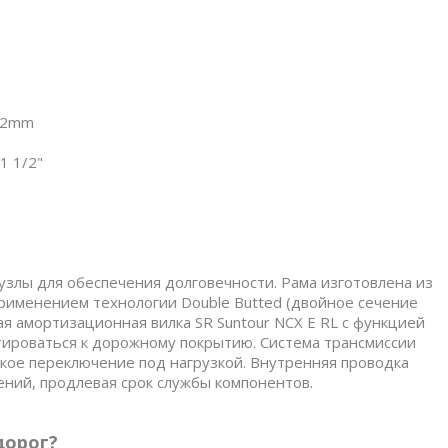
7.2mm
1 1/2"
узлы для обеспечения долговечности. Рама изготовлена из
применением технологии Double Butted (двойное сечение
ая амортизационная вилка SR Suntour NCX E RL с функцией
ироваться к дорожному покрытию. Система трансмиссии
ткое переключение под нагрузкой. Внутренняя проводка
ений, продлевая срок службы компонентов.
дорог?