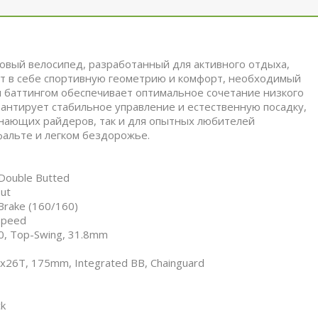
овый велосипед, разработанный для активного отдыха,
ет в себе спортивную геометрию и комфорт, необходимый
м баттингом обеспечивает оптимальное сочетание низкого
арантирует стабильное управление и естественную посадку,
инающих райдеров, так и для опытных любителей
альте и легком бездорожье.
 Double Butted
out
Brake (160/160)
Speed
, Top-Swing, 31.8mm
x26T, 175mm, Integrated BB, Chainguard
ck