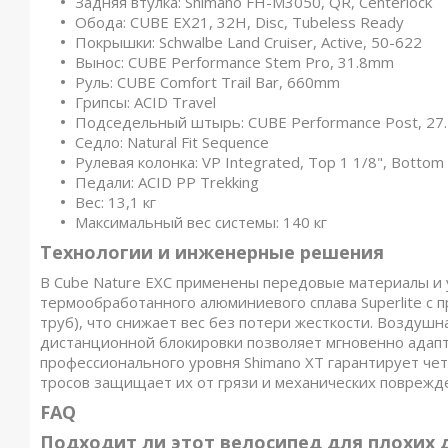
Задняя втулка: Shimano FH-M3050, QR, Centerlock
Обода: CUBE EX21, 32H, Disc, Tubeless Ready
Покрышки: Schwalbe Land Cruiser, Active, 50-622
Вынос: CUBE Performance Stem Pro, 31.8mm
Руль: CUBE Comfort Trail Bar, 660mm
Грипсы: ACID Travel
Подседельный штырь: CUBE Performance Post, 2
Седло: Natural Fit Sequence
Рулевая колонка: VP Integrated, Top 1 1/8", Bottom 
Педали: ACID PP Trekking
Вес: 13,1 кг
Максимальный вес системы: 140 кг
Технологии и инженерные решения
В Cube Nature EXC применены передовые материалы и 
термообработанного алюминиевого сплава Superlite с 
труб), что снижает вес без потери жесткости. Воздушн
дистанционной блокировки позволяет мгновенно адапт
профессионального уровня Shimano XT гарантирует че
тросов защищает их от грязи и механических поврежд
FAQ
Подходит ли этот велосипед для плохих 