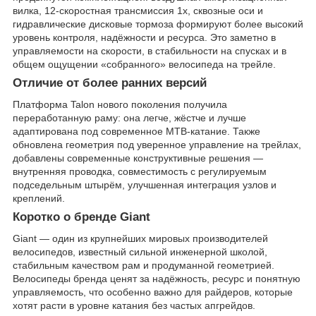
вилка, 12-скоростная трансмиссия 1x, сквозные оси и
гидравлические дисковые тормоза формируют более высокий
уровень контроля, надёжности и ресурса. Это заметно в
управляемости на скорости, в стабильности на спусках и в
общем ощущении «собранного» велосипеда на трейле.
Отличие от более ранних версий
Платформа Talon нового поколения получила
переработанную раму: она легче, жёстче и лучше
адаптирована под современное MTB-катание. Также
обновлена геометрия под уверенное управление на трейлах,
добавлены современные конструктивные решения —
внутренняя проводка, совместимость с регулируемым
подседельным штырём, улучшенная интеграция узлов и
креплений.
Коротко о бренде Giant
Giant — один из крупнейших мировых производителей
велосипедов, известный сильной инженерной школой,
стабильным качеством рам и продуманной геометрией.
Велосипеды бренда ценят за надёжность, ресурс и понятную
управляемость, что особенно важно для райдеров, которые
хотят расти в уровне катания без частых апгрейдов.