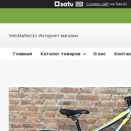
Создать сайт
на Satu.kz
VeloMarket.kz Интернет-магазин
Главная
Каталог товаров
О нас
Конта