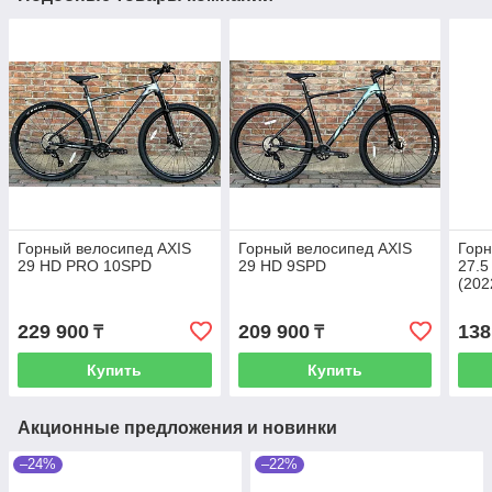
Горный велосипед AXIS
Горный велосипед AXIS
Горн
29 HD PRO 10SPD
29 HD 9SPD
27.5
(202
229 900
209 900
138
₸
₸
Купить
Купить
Акционные предложения и новинки
–24%
–22%