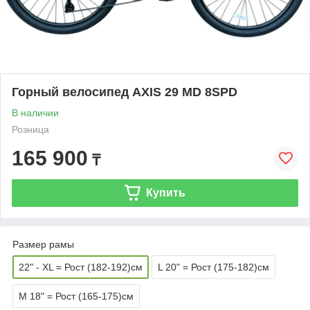
Горный велосипед AXIS 29 MD 8SPD
В наличии
Розница
165 900
₸
Купить
Размер рамы
22" - XL = Рост (182-192)см
L 20" = Рост (175-182)см
M 18" = Рост (165-175)см