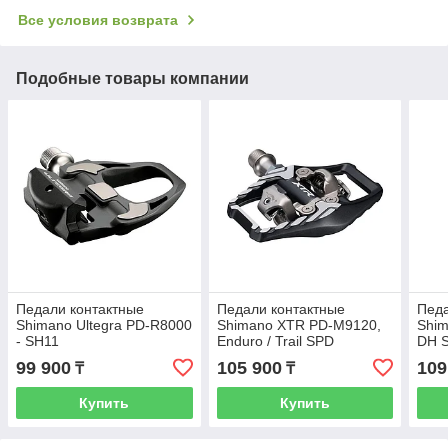
Все условия возврата
Подобные товары компании
Педали контактные
Педали контактные
Педа
Shimano Ultegra PD-R8000
Shimano XTR PD-M9120,
Shim
- SH11
Enduro / Trail SPD
DH 
99 900
105 900
109
₸
₸
Купить
Купить