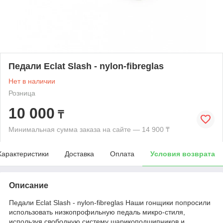
Педали Eclat Slash - nylon-fibreglas
Нет в наличии
Розница
10 000
₸
Минимальная сумма заказа на сайте — 14 900 ₸
Характеристики
Доставка
Оплата
Условия возврата
Описание
Педали Eclat Slash - nylon-fibreglas Наши гонщики попросили
использовать низкопрофильную педаль микро-стиля,
используя свободную систему шарикоподшипников и