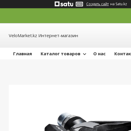
Создать сайт
на Satu.kz
VeloMarket.kz Интернет-магазин
Главная
Каталог товаров
О нас
Конта