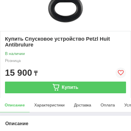
Купить Спусковое устройство Petzl Huit
Antibrulure
В наличии
Розница
15 900
₸
Купить
Описание
Характеристики
Доставка
Оплата
Усл
Описание