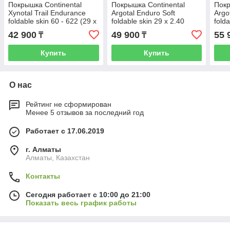
Покрышка Continental
Покрышка Continental
Покр
Xynotal Trail Endurance
Argotal Enduro Soft
Argo
foldable skin 60 - 622 (29 x
foldable skin 29 x 2.40
folda
2.4)
2.40
42 900
49 900
55 
₸
₸
Купить
Купить
О нас
Рейтинг не сформирован
Менее 5 отзывов за последний год
Работает с 17.06.2019
г. Алматы
Алматы, Казахстан
Контакты
Сегодня работает с 10:00 до 21:00
Показать весь график работы