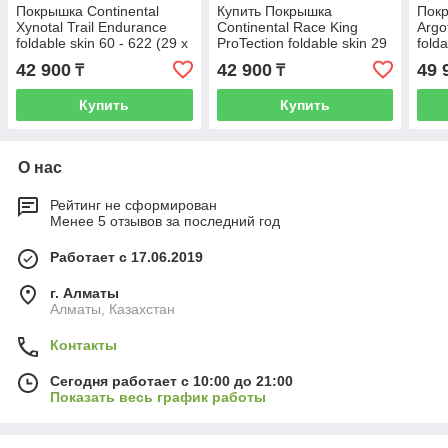
Покрышка Continental
Купить Покрышка
Покр
Xynotal Trail Endurance
Continental Race King
Argo
foldable skin 60 - 622 (29 x
ProTection foldable skin 29
fold
2.4)
x 2.20
42 900
42 900
49 
₸
₸
Купить
Купить
О нас
Рейтинг не сформирован
Менее 5 отзывов за последний год
Работает с 17.06.2019
г. Алматы
Алматы, Казахстан
Контакты
Сегодня работает с 10:00 до 21:00
Показать весь график работы