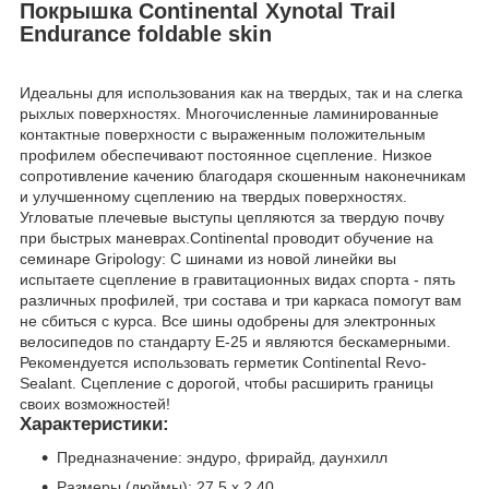
Покрышка Continental Xynotal Trail
Endurance foldable skin
Идеальны для использования как на твердых, так и на слегка
рыхлых поверхностях. Многочисленные ламинированные
контактные поверхности с выраженным положительным
профилем обеспечивают постоянное сцепление. Низкое
сопротивление качению благодаря скошенным наконечникам
и улучшенному сцеплению на твердых поверхностях.
Угловатые плечевые выступы цепляются за твердую почву
при быстрых маневрах.Continental проводит обучение на
семинаре Gripology: С шинами из новой линейки вы
испытаете сцепление в гравитационных видах спорта - пять
различных профилей, три состава и три каркаса помогут вам
не сбиться с курса. Все шины одобрены для электронных
велосипедов по стандарту E-25 и являются бескамерными.
Рекомендуется использовать герметик Continental Revo-
Sealant. Сцепление с дорогой, чтобы расширить границы
своих возможностей!
Характеристики:
Предназначение: эндуро, фрирайд, даунхилл
Размеры (дюймы): 27,5 x 2,40