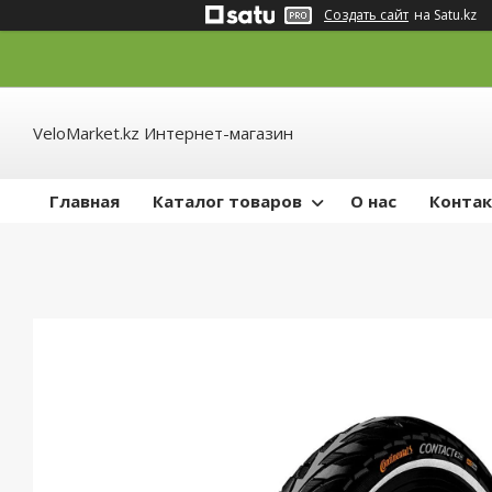
Создать сайт
на Satu.kz
VeloMarket.kz Интернет-магазин
Главная
Каталог товаров
О нас
Конта