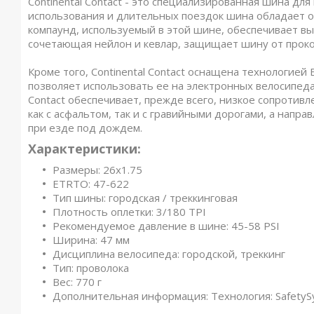
Continental Contact - это специализированная шина дл
использования и длительных поездок шина обладает 
компаунд, используемый в этой шине, обеспечивает выс
сочетающая нейлон и кевлар, защищает шину от проко
Кроме того, Continental Contact оснащена технологией
позволяет использовать ее на электронных велосипедах
Contact обеспечивает, прежде всего, низкое сопротив
как с асфальтом, так и с гравийными дорогами, а напр
при езде под дождем.
Характеристики:
Размеры: 26x1.75
ETRTO: 47-622
Тип шины: городская / треккинговая
Плотность оплетки: 3/180 TPI
Рекомендуемое давление в шине: 45-58 PSI
Ширина: 47 мм
Дисциплина велосипеда: городской, треккинг
Тип: проволока
Вес: 770 г
Дополнительная информация: Технология: SafetyS