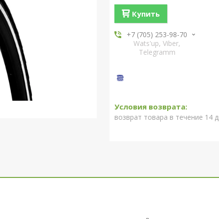
Купить
+7 (705) 253-98-70
Wats'up, Viber,
Telegramm
возврат товара в течение 14 