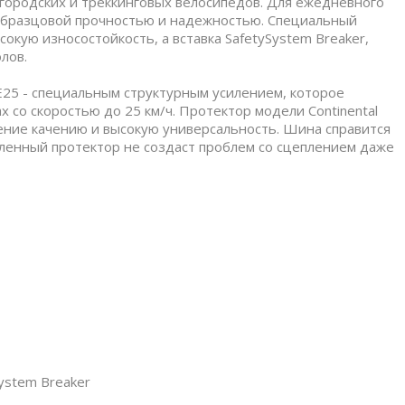
я городских и треккинговых велосипедов. Для ежедневного
образцовой прочностью и надежностью. Специальный
окую износостойкость, а вставка SafetySystem Breaker,
лов.
 E25 - специальным структурным усилением, которое
 со скоростью до 25 км/ч. Протектор модели Continental
ление качению и высокую универсальность. Шина справится
авленный протектор не создаст проблем со сцеплением даже
ystem Breaker