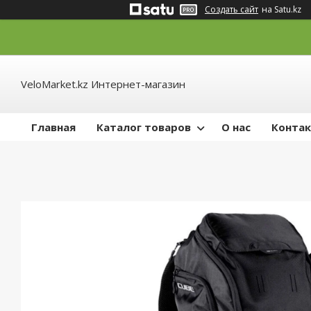
Создать сайт
на Satu.kz
VeloMarket.kz Интернет-магазин
Главная
Каталог товаров
О нас
Конта