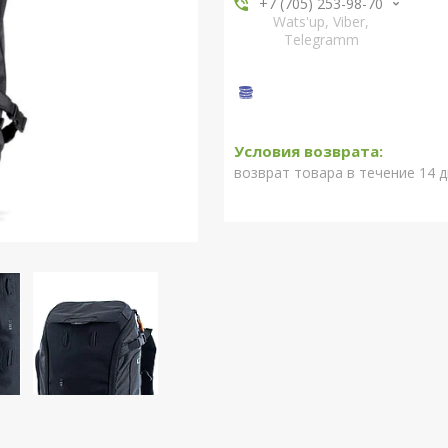
+7 (705) 253-98-70
Wats'up, Viber,
Telegramm
возврат товара в течение 14 