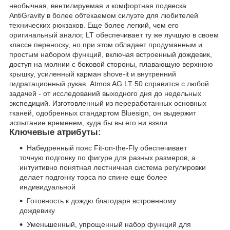
необычная, вентилируемая и комфортная подвеска
AntiGravity в более обтекаемом силуэте для любителей
технических рюкзаков. Еще более легкий, чем его
оригинальный аналог, LT обеспечивает ту же лучшую в своем
классе переноску, но при этом обладает продуманным и
простым набором функций, включая встроенный дождевик,
доступ на молнии с боковой стороны, плавающую верхнюю
крышку, усиленный карман shove-it и внутренний
гидратационный рукав. Atmos AG LT 50 справится с любой
задачей - от исследований выходного дня до недельных
экспедиций. Изготовленный из переработанных основных
тканей, одобренных стандартом Bluesign, он выдержит
испытание временем, куда бы вы его ни взяли.
Ключевые атрибуты:
Набедренный пояс Fit-on-the-Fly обеспечивает
точную подгонку по фигуре для разных размеров, а
интуитивно понятная лестничная система регулировки
делает подгонку торса по спине еще более
индивидуальной
Готовность к дождю благодаря встроенному
дождевику
Уменьшенный, упрощенный набор функций для