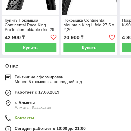
Купить Покрышка
Покрышка Continental
Пок
Continental Race King
Mountain King II fold 27,5 x
K-90
ProTection foldable skin 29
2,20
x 2.20
42 900
20 900
4 8
₸
₸
Купить
Купить
О нас
Рейтинг не сформирован
Менее 5 отзывов за последний год
Работает с 17.06.2019
г. Алматы
Алматы, Казахстан
Контакты
Сегодня работает с 10:00 до 21:00