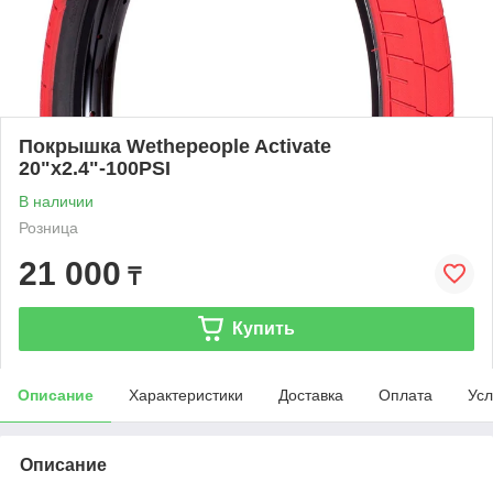
Покрышка Wethepeople Activate
20"x2.4"-100PSI
В наличии
Розница
21 000
₸
Купить
Описание
Характеристики
Доставка
Оплата
Усл
Описание