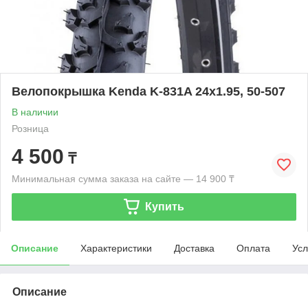
Велопокрышка Kenda K-831A 24x1.95, 50-507
В наличии
Розница
4 500
₸
Минимальная сумма заказа на сайте — 14 900 ₸
Купить
Описание
Характеристики
Доставка
Оплата
Усл
Описание