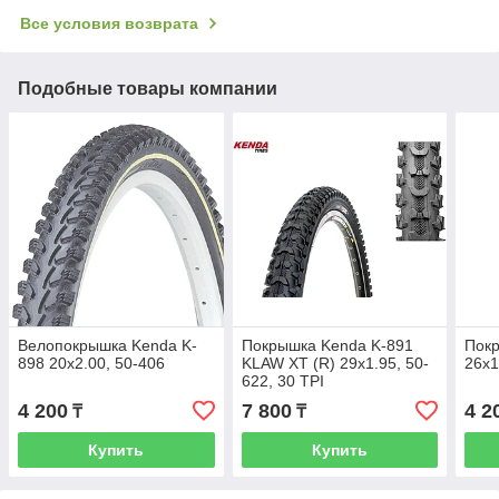
Все условия возврата
Подобные товары компании
Велопокрышка Kenda K-
Покрышка Kenda K-891
Пок
898 20x2.00, 50-406
KLAW XT (R) 29x1.95, 50-
26x1
622, 30 TPI
4 200
7 800
4 2
₸
₸
Купить
Купить