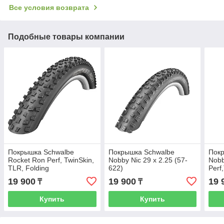
Все условия возврата
Подобные товары компании
Покрышка Schwalbe
Покрышка Schwalbe
Пок
Rocket Ron Perf, TwinSkin,
Nobby Nic 29 x 2.25 (57-
Nobb
TLR, Folding
622)
Perf
57-5
19 900
19 900
19 
₸
₸
Купить
Купить