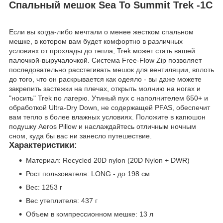
Cпальный мешок Sea To Summit Trek -1C
Если вы когда-либо мечтали о менее жестком спальном
мешке, в котором вам будет комфортно в различных
условиях от прохлады до тепла, Trek может стать вашей
палочкой-выручалочкой. Система Free-Flow Zip позволяет
последовательно расстегивать мешок для вентиляции, вплоть
до того, что он раскрывается как одеяло - вы даже можете
закрепить застежки на плечах, открыть молнию на ногах и
"носить" Trek по лагерю. Утиный пух с наполнителем 650+ и
обработкой Ultra-Dry Down, не содержащей PFAS, обеспечит
вам тепло в более влажных условиях. Положите в капюшон
подушку Aeros Pillow и наслаждайтесь отличным ночным
сном, куда бы вас ни занесло путешествие.
Характеристики:
Материал: Recycled 20D nylon (20D Nylon + DWR)
Рост пользователя: LONG - до 198 см
Вес: 1253 г
Вес утеплителя: 437 г
Объем в компрессионном мешке: 13 л