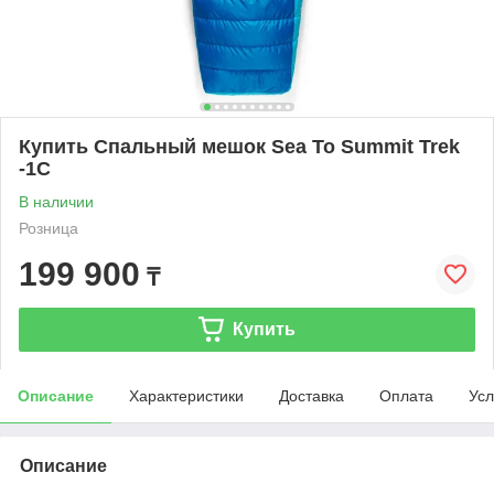
Купить Cпальный мешок Sea To Summit Trek
-1C
В наличии
Розница
199 900
₸
Купить
Описание
Характеристики
Доставка
Оплата
Усл
Описание