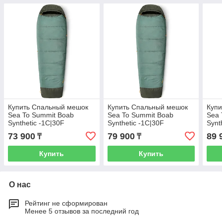
Купить Cпальный мешок
Купить Спальный мешок
Куп
Sea To Summit Boab
Sea To Summit Boab
Sea 
Synthetic -1C|30F
Synthetic -1C|30F
Synt
73 900
79 900
89 
₸
₸
Купить
Купить
О нас
Рейтинг не сформирован
Менее 5 отзывов за последний год