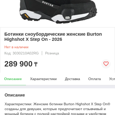
Ботинки сноубордические женские Burton
Highshot X Step On - 2026
Нет в наличии
Код: 3030210A02RG
Розница
289 900
₸
Описание
Характеристики
Доставка
Оплата
Усл
Описание
Характеристики: Женские ботинки Burton Highshot X Step On®
созданы для девушек, которые предпочитают отзывчивый и
мощный ботинок с полной настройкой посадки и удобством