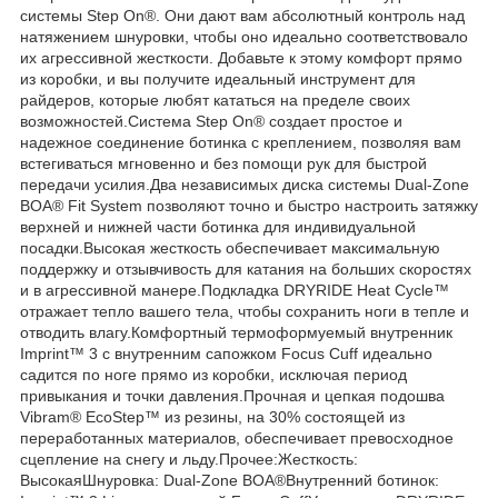
системы Step On®. Они дают вам абсолютный контроль над
натяжением шнуровки, чтобы оно идеально соответствовало
их агрессивной жесткости. Добавьте к этому комфорт прямо
из коробки, и вы получите идеальный инструмент для
райдеров, которые любят кататься на пределе своих
возможностей.Система Step On® создает простое и
надежное соединение ботинка с креплением, позволяя вам
встегиваться мгновенно и без помощи рук для быстрой
передачи усилия.Два независимых диска системы Dual-Zone
BOA® Fit System позволяют точно и быстро настроить затяжку
верхней и нижней части ботинка для индивидуальной
посадки.Высокая жесткость обеспечивает максимальную
поддержку и отзывчивость для катания на больших скоростях
и в агрессивной манере.Подкладка DRYRIDE Heat Cycle™
отражает тепло вашего тела, чтобы сохранить ноги в тепле и
отводить влагу.Комфортный термоформуемый внутренник
Imprint™ 3 с внутренним сапожком Focus Cuff идеально
садится по ноге прямо из коробки, исключая период
привыкания и точки давления.Прочная и цепкая подошва
Vibram® EcoStep™ из резины, на 30% состоящей из
переработанных материалов, обеспечивает превосходное
сцепление на снегу и льду.Прочее:Жесткость:
ВысокаяШнуровка: Dual-Zone BOA®Внутренний ботинок: