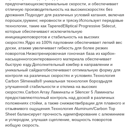
предпочитающихэкстремальные скорости, и обеспечивает
отличную производительность на высокихскоростях без
дрожания.Подходит для различных условий катания, включая
порошок,груминг, неровности и тряску.Использует передовые
технологии, такие как TaperedElliptical Progressive Sidecut,
которые обеспечивают исключительную
инициациюповоротов и стабильность на высоких
скоростях.Ядро из 100% пауловнии обеспечивает легкий вес
доски, атакже увеличивает гибкость для более резких
поворотов.Низкотренировочная гоночная база из карбон-
насыщенногосинтерованного материала обеспечивает
быструю езду.Дополнительный кэмбер в направлении и
уникальный сайдкатобеспечивают оптимальную форму для
контроля на различных скоростях и условиях.Технология
Carbon Slimewalls® уникальная технология бороздыдля
улучшенной стабильности и отклика на высоких
скоростях.Carbon Array Ламинаты и Silencer 5 Ламинаты
предоставляютполный контроль над доской в различных
положениях стойки, а также снижаютвибрации для плавного и
отзывчивого ощущения.Технология Aluminum/Carbon Top
Sheet балансирует прочность идемпфирование с алюминием
и углеродом, улучшая сцепление, мощность поворотов
иобщую скорость.