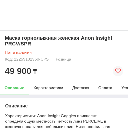
Маска горнолыжная женская Anon Insight
PRCV/SPR
Нет в наличии
Код: 22259102960-CPS
Розница
49 900
₸
Описание
Характеристики
Доставка
Оплата
Усл
Описание
Характеристики: Anon Insight Goggles привносят
определяющую местность четкость линз PERCEIVE в
женскую оправу для небольших лиц. Низкопрофильная