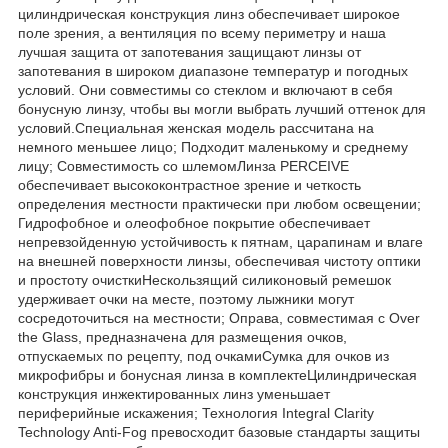
цилиндрическая конструкция линз обеспечивает широкое
поле зрения, а вентиляция по всему периметру и наша
лучшая защита от запотевания защищают линзы от
запотевания в широком диапазоне температур и погодных
условий. Они совместимы со стеклом и включают в себя
бонусную линзу, чтобы вы могли выбрать лучший оттенок для
условий.Специальная женская модель рассчитана на
немного меньшее лицо; Подходит маленькому и среднему
лицу; Совместимость со шлемомЛинза PERCEIVE
обеспечивает высококонтрастное зрение и четкость
определения местности практически при любом освещении;
Гидрофобное и олеофобное покрытие обеспечивает
непревзойденную устойчивость к пятнам, царапинам и влаге
на внешней поверхности линзы, обеспечивая чистоту оптики
и простоту очисткиНескользящий силиконовый ремешок
удерживает очки на месте, поэтому лыжники могут
сосредоточиться на местности; Оправа, совместимая с Over
the Glass, предназначена для размещения очков,
отпускаемых по рецепту, под очкамиСумка для очков из
микрофибры и бонусная линза в комплектеЦилиндрическая
конструкция инжектированных линз уменьшает
периферийные искажения; Технология Integral Clarity
Technology Anti-Fog превосходит базовые стандарты защиты