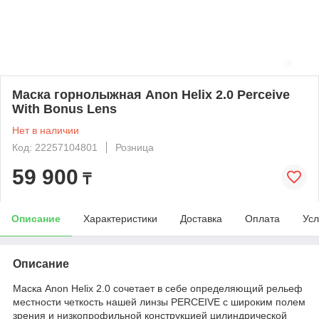
Маска горнолыжная Anon Helix 2.0 Perceive
With Bonus Lens
Нет в наличии
Код: 22257104801
Розница
59 900
₸
Описание
Характеристики
Доставка
Оплата
Усл
Описание
Маска Anon Helix 2.0 сочетает в себе определяющий рельеф
местности четкость нашей линзы PERCEIVE с широким полем
зрения и низкопрофильной конструкцией цилиндрической