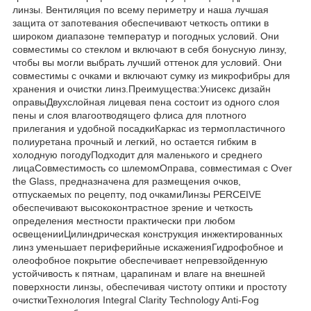
линзы. Вентиляция по всему периметру и наша лучшая
защита от запотевания обеспечивают четкость оптики в
широком диапазоне температур и погодных условий. Они
совместимы со стеклом и включают в себя бонусную линзу,
чтобы вы могли выбрать лучший оттенок для условий. Они
совместимы с очками и включают сумку из микрофибры для
хранения и очистки линз.Преимущества:Унисекс дизайн
оправыДвухслойная лицевая пена состоит из одного слоя
пены и слоя влагоотводящего флиса для плотного
прилегания и удобной посадкиКаркас из термопластичного
полиуретана прочный и легкий, но остается гибким в
холодную погодуПодходит для маленького и среднего
лицаСовместимость со шлемомОправа, совместимая с Over
the Glass, предназначена для размещения очков,
отпускаемых по рецепту, под очкамиЛинзы PERCEIVE
обеспечивают высококонтрастное зрение и четкость
определения местности практически при любом
освещенииЦилиндрическая конструкция инжектированных
линз уменьшает периферийные искаженияГидрофобное и
олеофобное покрытие обеспечивает непревзойденную
устойчивость к пятнам, царапинам и влаге на внешней
поверхности линзы, обеспечивая чистоту оптики и простоту
очисткиТехнология Integral Clarity Technology Anti-Fog