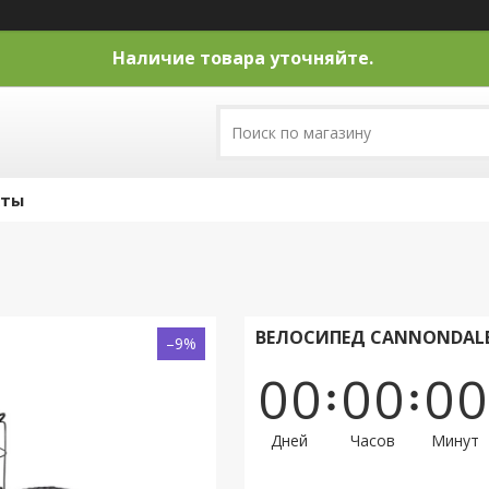
Наличие товара уточняйте.
кты
ВЕЛОСИПЕД CANNONDALE 2
–9%
0
0
0
0
0
0
Дней
Часов
Минут