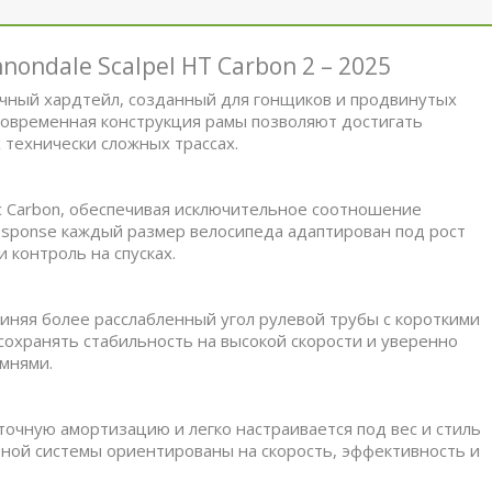
ondale Scalpel HT Carbon 2 – 2025
огичный хардтейл, созданный для гонщиков и продвинутых
 современная конструкция рамы позволяют достигать
 технически сложных трассах.
c Carbon, обеспечивая исключительное соотношение
 Response каждый размер велосипеда адаптирован под рост
 контроль на спусках.
диняя более расслабленный угол рулевой трубы с короткими
сохранять стабильность на высокой скорости и уверенно
амнями.
ы
точную амортизацию и легко настраивается под вес и стиль
зной системы ориентированы на скорость, эффективность и