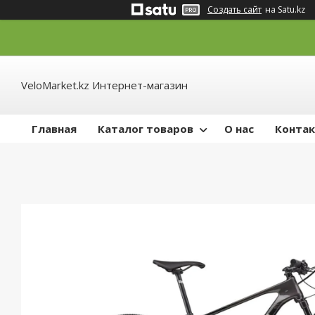
Создать сайт
на Satu.kz
VeloMarket.kz Интернет-магазин
Главная
Каталог товаров
О нас
Конта