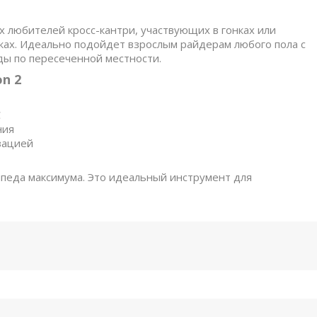
 любителей кросс-кантри, участвующих в гонках или
ках. Идеально подойдет взрослым райдерам любого пола с
ы по пересеченной местности.
n 2
C
ния
зацией
сипеда максимума. Это идеальный инструмент для