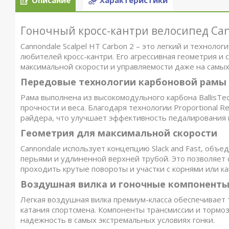
Описание
Характеристики
Гоночный кросс-кантри велосипед Cann
Cannondale Scalpel HT Carbon 2 – это легкий и технол
любителей кросс-кантри. Его агрессивная геометрия и
максимальной скорости и управляемости даже на самых
Передовые технологии карбоновой рамы
Рама выполнена из высокомодульного карбона BallisTe
прочности и веса. Благодаря технологии Proportional
райдера, что улучшает эффективность педалирования и
Геометрия для максимальной скорости
Cannondale использует концепцию Slack and Fast, объе
перьями и удлиненной верхней трубой. Это позволяет 
проходить крутые повороты и участки с корнями или к
Воздушная вилка и гоночные компонент
Легкая воздушная вилка премиум-класса обеспечивает 
катания спортсмена. Компоненты трансмиссии и тормо
надежность в самых экстремальных условиях гонки.