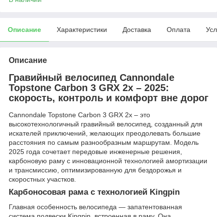
Описание
Характеристики
Доставка
Оплата
Усл
Описание
Гравийный велосипед Cannondale
Topstone Carbon 3 GRX 2x – 2025:
скорость, контроль и комфорт вне дорог
Cannondale Topstone Carbon 3 GRX 2x – это
высокотехнологичный гравийный велосипед, созданный для
искателей приключений, желающих преодолевать большие
расстояния по самым разнообразным маршрутам. Модель
2025 года сочетает передовые инженерные решения,
карбоновую раму с инновационной технологией амортизации
и трансмиссию, оптимизированную для бездорожья и
скоростных участков.
Карбоносовая рама с технологией Kingpin
Главная особенность велосипеда — запатентованная
система подвески Kingpin, встроенная в раму. Она