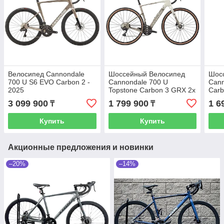
Велосипед Cannondale
Шоссейный Велосипед
Шос
700 U S6 EVO Carbon 2 -
Cannondale 700 U
Cann
2025
Topstone Carbon 3 GRX 2x
Carb
2025 Chalk
3 099 900
1 799 900
1 6
₸
₸
Купить
Купить
Акционные предложения и новинки
–20%
–14%