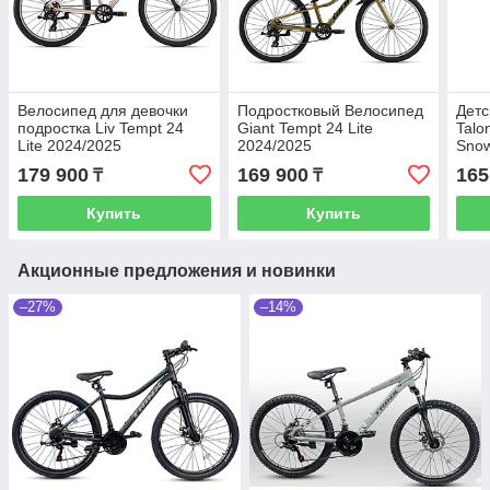
Велосипед для девочки
Подростковый Велосипед
Детс
подростка Liv Tempt 24
Giant Tempt 24 Lite
Talo
Lite 2024/2025
2024/2025
Snow
179 900
169 900
165
₸
₸
Купить
Купить
Акционные предложения и новинки
–27%
–14%