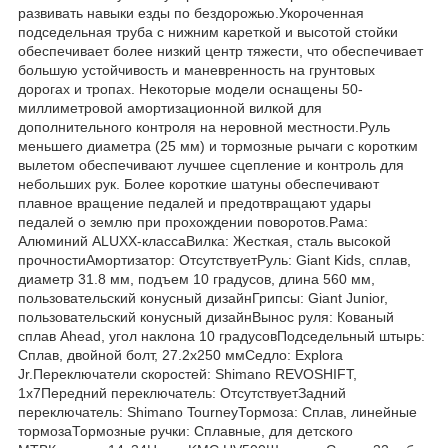
развивать навыки езды по бездорожью.Укороченная
подседельная труба с нижним кареткой и высотой стойки
обеспечивает более низкий центр тяжести, что обеспечивает
большую устойчивость и маневренность на грунтовых
дорогах и тропах. Некоторые модели оснащены 50-
миллиметровой амортизационной вилкой для
дополнительного контроля на неровной местности.Руль
меньшего диаметра (25 мм) и тормозные рычаги с коротким
вылетом обеспечивают лучшее сцепление и контроль для
небольших рук. Более короткие шатуны обеспечивают
плавное вращение педалей и предотвращают удары
педалей о землю при прохождении поворотов.Рама:
Алюминий ALUXX-классаВилка: Жесткая, сталь высокой
прочностиАмортизатор: ОтсутствуетРуль: Giant Kids, сплав,
диаметр 31.8 мм, подъем 10 градусов, длина 560 мм,
пользовательский конусный дизайнГрипсы: Giant Junior,
пользовательский конусный дизайнВынос руля: Кованый
сплав Ahead, угол наклона 10 градусовПодседельный штырь:
Сплав, двойной болт, 27.2x250 ммСедло: Explora
Jr.Переключатели скоростей: Shimano REVOSHIFT,
1x7Передний переключатель: ОтсутствуетЗадний
переключатель: Shimano TourneyТормоза: Сплав, линейные
тормозаТормозные ручки: Сплавные, для детского