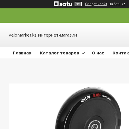
Создать сайт
на Satu.kz
VeloMarket.kz Интернет-магазин
Главная
Каталог товаров
О нас
Конта