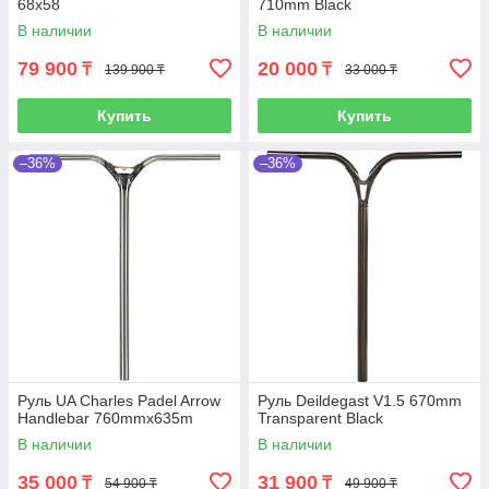
68x58
710mm Black
В наличии
В наличии
79 900
20 000
₸
₸
139 900 ₸
33 000 ₸
Купить
Купить
–36%
–36%
Руль UA Charles Padel Arrow
Руль Deildegast V1.5 670mm
Handlebar 760mmx635m
Transparent Black
В наличии
В наличии
35 000
31 900
₸
₸
54 900 ₸
49 900 ₸