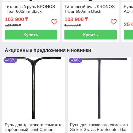
Титановый руль KRONOS
Титановый руль KRONOS
Руль
T-bar 600mm Black
T-bar 650mm Black
AO T
103 900
103 900
₸
₸
25 
129 900 ₸
129 900 ₸
Купить
Купить
Акционные предложения и новинки
–43%
–39%
Руль для трюкового самоката
Руль для трюкового самоката
карбоновый Limit Carbon
Striker Gravis Pro Scooter Bar