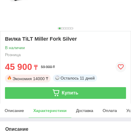
Вилка TiLT Miller Fork Silver
В наличии
Розница
45 900
₸
59 900 ₸
Осталось
11 дней
Экономия
14000 ₸
Купить
Описание
Характеристики
Доставка
Оплата
Ус
Описание