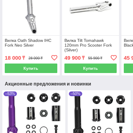
Вилка Oath Shadow IHC
Вилка Tilt Tomahawk
Вилк
Fork Neo Silver
120mm Pro Scooter Fork
Blac
(Silver)
18 000
49 900
45 
₸
₸
28 000 ₸
55 900 ₸
Купить
Купить
Акционные предложения и новинки
–53%
–50%