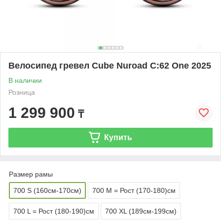
Велосипед гревел Cube Nuroad C:62 One 2025
В наличии
Розница
1 299 900
₸
Купить
Размер рамы
700 S (160см-170см)
700 M = Рост (170-180)см
700 L = Рост (180-190)см
700 XL (189см-199см)