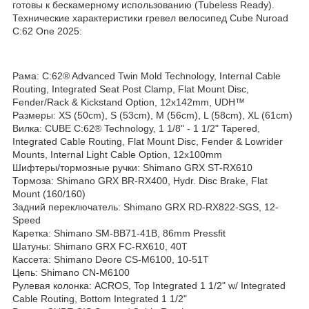
готовы к бескамерному использованию (Tubeless Ready).
Технические характеристики гревел велосипед Cube Nuroad
C:62 One 2025:
Рама: C:62® Advanced Twin Mold Technology, Internal Cable
Routing, Integrated Seat Post Clamp, Flat Mount Disc,
Fender/Rack & Kickstand Option, 12x142mm, UDH™
Размеры: XS (50cm), S (53cm), M (56cm), L (58cm), XL (61cm)
Вилка: CUBE C:62® Technology, 1 1/8" - 1 1/2" Tapered,
Integrated Cable Routing, Flat Mount Disc, Fender & Lowrider
Mounts, Internal Light Cable Option, 12x100mm
Шифтеры/тормозные ручки: Shimano GRX ST-RX610
Тормоза: Shimano GRX BR-RX400, Hydr. Disc Brake, Flat
Mount (160/160)
Задний переключатель: Shimano GRX RD-RX822-SGS, 12-
Speed
Каретка: Shimano SM-BB71-41B, 86mm Pressfit
Шатуны: Shimano GRX FC-RX610, 40T
Кассета: Shimano Deore CS-M6100, 10-51T
Цепь: Shimano CN-M6100
Рулевая колонка: ACROS, Top Integrated 1 1/2" w/ Integrated
Cable Routing, Bottom Integrated 1 1/2"