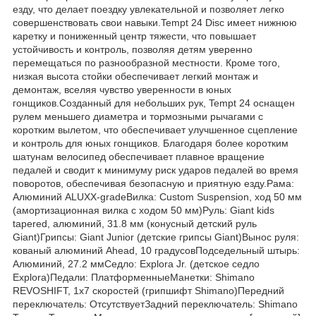
езду, что делает поездку увлекательной и позволяет легко
совершенствовать свои навыки.Tempt 24 Disc имеет нижнюю
каретку и пониженный центр тяжести, что повышает
устойчивость и контроль, позволяя детям уверенно
перемещаться по разнообразной местности. Кроме того,
низкая высота стойки обеспечивает легкий монтаж и
демонтаж, вселяя чувство уверенности в юных
гонщиков.Созданный для небольших рук, Tempt 24 оснащен
рулем меньшего диаметра и тормозными рычагами с
коротким вылетом, что обеспечивает улучшенное сцепление
и контроль для юных гонщиков. Благодаря более коротким
шатунам велосипед обеспечивает плавное вращение
педалей и сводит к минимуму риск ударов педалей во время
поворотов, обеспечивая безопасную и приятную езду.Рама:
Алюминий ALUXX-gradeВилка: Custom Suspension, ход 50 мм
(амортизационная вилка с ходом 50 мм)Руль: Giant kids
tapered, алюминий, 31.8 мм (конусный детский руль
Giant)Грипсы: Giant Junior (детские грипсы Giant)Вынос руля:
кованый алюминий Ahead, 10 градусовПодседельный штырь:
Алюминий, 27.2 ммСедло: Explora Jr. (детское седло
Explora)Педали: ПлатформенныеМанетки: Shimano
REVOSHIFT, 1x7 скоростей (грипшифт Shimano)Передний
переключатель: ОтсутствуетЗадний переключатель: Shimano