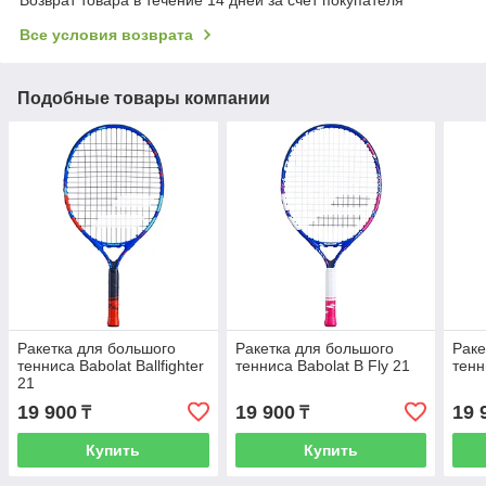
Все условия возврата
Подобные товары компании
Ракетка для большого
Ракетка для большого
Раке
тенниса Babolat Ballfighter
тенниса Babolat B Fly 21
тенн
21
19 900
19 900
19 
₸
₸
Купить
Купить