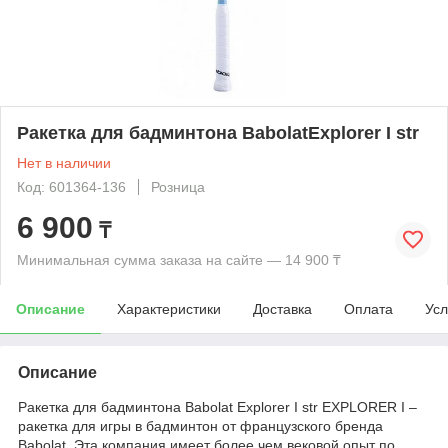
Ракетка для бадминтона BabolatExplorer I str
Нет в наличии
Код: 601364-136
Розница
6 900
₸
Минимальная сумма заказа на сайте — 14 900 ₸
Описание
Характеристики
Доставка
Оплата
Усл
Описание
Ракетка для бадминтона Babolat Explorer I str EXPLORER I –
ракетка для игры в бадминтон от французского бренда
Babolat. Эта компания имеет более чем вековой опыт по