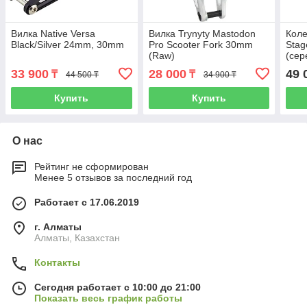
Вилка Native Versa
Вилка Trynyty Mastodon
Коле
Black/Silver 24mm, 30mm
Pro Scooter Fork 30mm
Stag
(Raw)
(сер
фио
33 900
28 000
49 
₸
₸
44 500 ₸
34 900 ₸
Купить
Купить
О нас
Рейтинг не сформирован
Менее 5 отзывов за последний год
Работает с 17.06.2019
г. Алматы
Алматы, Казахстан
Контакты
Сегодня работает с 10:00 до 21:00
Показать весь график работы