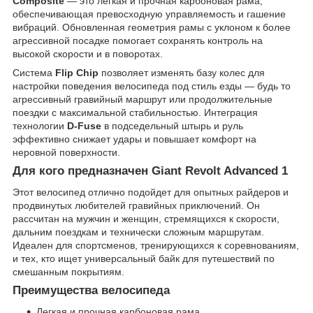
Composite
— это легкая и прочная карбоновая рама,
обеспечивающая превосходную управляемость и гашение
вибраций. Обновленная геометрия рамы с уклоном к более
агрессивной посадке помогает сохранять контроль на
высокой скорости и в поворотах.
Система
Flip Chip
позволяет изменять базу колес для
настройки поведения велосипеда под стиль езды — будь то
агрессивный гравийный маршрут или продолжительные
поездки с максимальной стабильностью. Интеграция
технологии
D-Fuse
в подседельный штырь и руль
эффективно снижает удары и повышает комфорт на
неровной поверхности.
Для кого предназначен Giant Revolt Advanced 1
Этот велосипед отлично подойдет для опытных райдеров и
продвинутых любителей гравийных приключений. Он
рассчитан на мужчин и женщин, стремящихся к скорости,
дальним поездкам и технически сложным маршрутам.
Идеален для спортсменов, тренирующихся к соревнованиям,
и тех, кто ищет универсальный байк для путешествий по
смешанным покрытиям.
Преимущества велосипеда
Легкая и прочная карбоновая рама