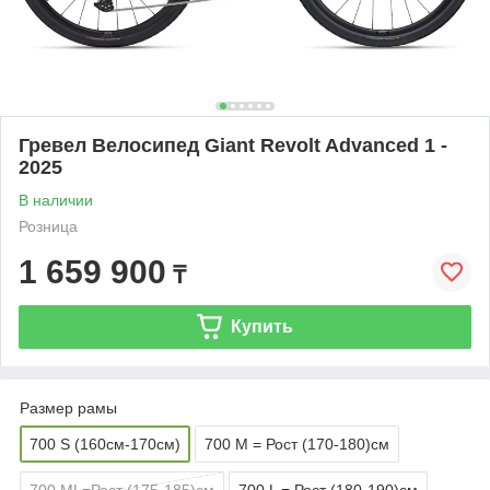
Гревел Велосипед Giant Revolt Advanced 1 -
2025
В наличии
Розница
1 659 900
₸
Купить
Размер рамы
700 S (160см-170см)
700 M = Рост (170-180)см
700 ML=Рост (175-185)см
700 L = Рост (180-190)см