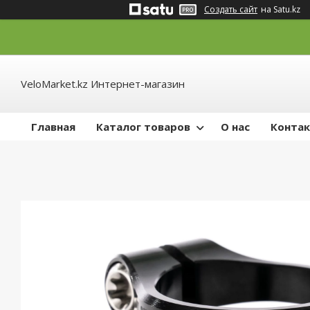
Создать сайт
на Satu.kz
VeloMarket.kz Интернет-магазин
Главная
Каталог товаров
О нас
Конта