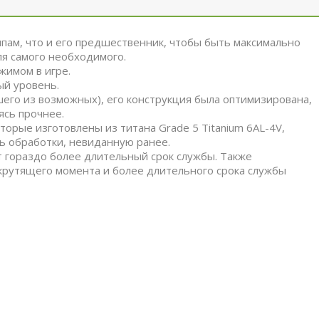
ипам, что и его предшественник, чтобы быть максимально
я самого необходимого.
жимом в игре.
ый уровень.
его из возможных), его конструкция была оптимизирована,
ясь прочнее.
орые изготовлены из титана Grade 5 Titanium 6AL-4V,
ть обработки, невиданную ранее.
ет гораздо более длительный срок службы. Также
 крутящего момента и более длительного срока службы