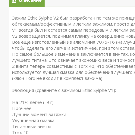
Описание
Зажим Ethic Sylphe V2 был разработан по тем же принц
обтекаемым/эффективным и легким зажимом. просто дл
V1 всегда был и остается самым передовым и легким за
V2 возвращается, поднимая планку на совершенно нов
Все еще изготовленный из алюминия 7075-T6 (наилучш
чтобы сделать его легче и эстетичнее, при этом остава
Но самое большое изменение заключается в винтах, кот
лучшего титана. Это означает экономию веса и точнос
2 винта теперь совместимы с Torx 40, что обеспечива
используется лучшая смазка для обеспечения лучшего
(ключ Torx не входит в комплект зажима).
Эволюция (сравните с зажимом Ethic Sylphe V1):
На 21% легче (-9 г)
Прочнее
Лучший момент затяжки
Улучшенная смазка
Титановые винты
Torx 40