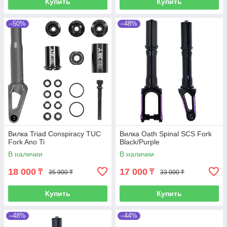
Купить
Купить
–50%
–48%
Вилка Triad Conspiracy TUC
Вилка Oath Spinal SCS Fork
Fork Ano Ti
Black/Purple
В наличии
В наличии
18 000
17 000
₸
₸
35 900 ₸
33 000 ₸
Купить
Купить
–48%
–44%