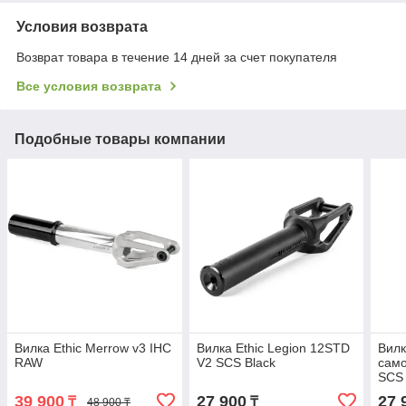
Условия возврата
Возврат товара в течение 14 дней за счет покупателя
Все условия возврата
Подобные товары компании
Вилка Ethic Merrow v3 IHC
Вилка Ethic Legion 12STD
Вилк
RAW
V2 SCS Black
само
SCS 
39 900
27 900
27 
₸
₸
48 900 ₸