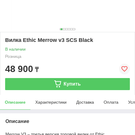
Вилка Ethic Merrow v3 SCS Black
В наличии
Розница
48 900
₸
Купить
Описание
Характеристики
Доставка
Оплата
Усл
Описание
Merrow V3 – третья версия топовой вилки от Ethic.