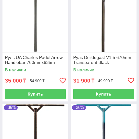
Руль UA Charles Padel Arrow
Руль Deildegast V1.5 670mm
Handlebar 760mmx635m
Transparent Black
В наличии
В наличии
35 000
31 900
₸
₸
54 900 ₸
49 900 ₸
Купить
Купить
–36%
–36%