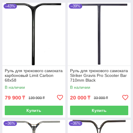
–43%
–39%
Руль для трюкового самоката
Руль для трюкового самоката
карбоновый Limit Carbon
Striker Gravis Pro Scooter Bar
68x58
710mm Black
В наличии
В наличии
79 900
20 000
₸
₸
139 900 ₸
33 000 ₸
Купить
Купить
–36%
–36%