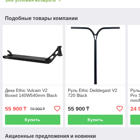
Подобные товары компании
Дека Ethic Vulcain V2
Руль Ethic Deildegast V2
Руль
Boxed 140W540mm Black
720 Black
Pro 
mm/
55 900
55 900
24 
₸
₸
79 900 ₸
Купить
Купить
Акционные предложения и новинки