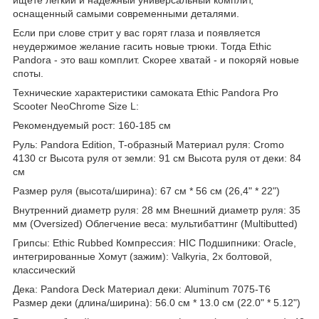
оснащенный самыми современными деталями.
Если при слове стрит у вас горят глаза и появляется
неудержимое желание гасить новые трюки. Тогда Ethic
Pandora - это ваш комплит. Скорее хватай - и покоряй новые
споты.
Технические характеристики самоката Ethic Pandora Pro
Scooter NeoChrome Size L:
Рекомендуемый рост: 160-185 см
Руль: Pandora Edition, T-образный Материал руля: Cromo
4130 cr Высота руля от земли: 91 см Высота руля от деки: 84
см
Размер руля (высота/ширина): 67 см * 56 см (26,4" * 22")
Внутренний диаметр руля: 28 мм Внешний диаметр руля: 35
мм (Oversized) Облегчение веса: мультибаттинг (Multibutted)
Грипсы: Ethic Rubbed Компрессия: HIC Подшипники: Oracle,
интегрированные Хомут (зажим): Valkyria, 2х болтовой,
классический
Дека: Pandora Deck Материал деки: Aluminum 7075-T6
Размер деки (длина/ширина): 56.0 см * 13.0 см (22.0" * 5.12")