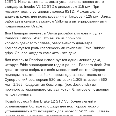
12STD. Изначально на самокат установлены колеса этого
стандарта, Incube V2 12 STD c диаметром 115 мм. При
желании можно установить колеса 8STD. Максимально
диаметр колес для использования в Пандоре - 125 мм. Вилка
работает в связке с зажимом Valkyria и интегрированнными
подшипниками Oracle.
Для Пандоры инженеры Этика разработали новый руль -
Pandora Edition T-bar. Это тешка из прочного
хромолибденового сплава, оверсайзного диаметра.
Комплектуется руль классическими грипсами Ethic Rubber
grips. Основа каждого самоката - это дека.
Для комплита Pandora используется одноименная дека,
которую Ethic анонсировали годом ранее - Pandora deck. Это
дека, которая вобрала в себя многолетний опыт райдеров
команды, а также новейшие производственные технологии.
Супер легкий вес, версия 520 мм весит 1,305 кг, версия 560
мм - 1,365. Квадратные бокс-энды (box deck ends) из
прочного алюминиевого сплава 7075-T6, которые позволяют
лучше гриндить.
Новый тормоз Nylon Brake 12 STD V3, более легкий и
оставляющий больше площади для ног. Тормоз можно
устанавлявать в 2х позициях - для колес 115/125 мм. Если вы
ищете легкий и надежный универсальный комплит,