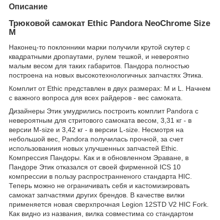
Описание
Трюковой самокат Ethic Pandora NeoChrome Size
M
Наконец-то поклонники марки получили крутой скутер с
квадратными дропаутами, рулем тешкой, и невероятно
малым весом для таких габаритов. Пандора полностью
построена на новых высокотехнологичных запчастях Этика.
Комплит от Ethic представлен в двух размерах: M и L. Начнем
с важного вопроса для всех райдеров - вес самоката.
Дизайнеры Этик умудрились построить комплит Pandora с
невероятным для стритового самоката весом, 3,31 кг - в
версии M-size и 3,42 кг - в версии L-size. Несмотря на
небольшой вес, Pandora получилась прочной, за счет
использованиия новых улучшенных запчастей Ethic.
Компрессия Пандоры. Как и в обновленном Эраване, в
Пандоре Этик отказался от своей фирменной ICS 10
компрессии в пользу распространненого стандарта HIC.
Теперь можно не ограничивать себя и кастомизировать
самокат запчастями других брендов. В качестве вилки
применяется новая сверхпрочная Legion 12STD V2 HIC Fork.
Как видно из названия, вилка совместима со стандартом