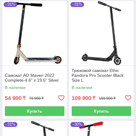
–31%
–31%
Трюковой самокат Ethic
Самокат AO Maven 2022
Pandora Pro Scooter Black
Complete-4.6" x 19.5" Silver
Size L
В наличии
В наличии
54 900
109 900
₸
₸
79 900 ₸
159 900 ₸
Купить
Купить
–31%
–30%