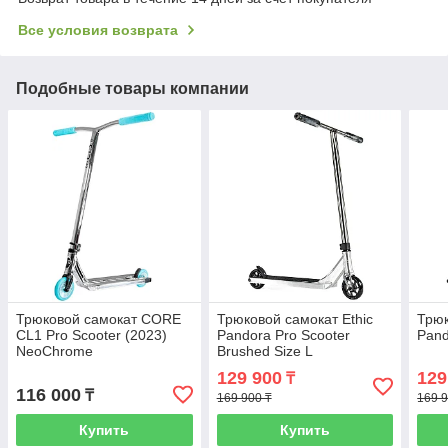
Все условия возврата
Подобные товары компании
Трюковой самокат CORE
Трюковой самокат Ethic
Трюк
CL1 Pro Scooter (2023)
Pandora Pro Scooter
Pand
NeoChrome
Brushed Size L
129 900
129
₸
116 000
₸
169 900 ₸
169 9
Купить
Купить