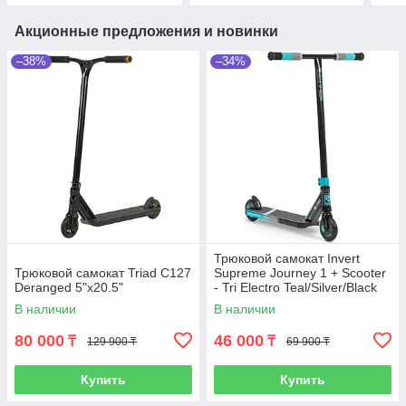
Акционные предложения и новинки
–38%
–34%
Трюковой самокат Invert
Трюковой самокат Triad C127
Supreme Journey 1 + Scooter
Deranged 5"x20.5"
- Tri Electro Teal/Silver/Black
В наличии
В наличии
80 000
46 000
₸
₸
129 900 ₸
69 900 ₸
Купить
Купить