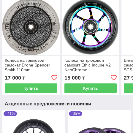
Колеса на трюковой
Колеса на трюковой
Вилк
самокат Drone Spencer
самокат Ethic Incube V2
само
Smith 110mm
NeoChrome
SCS 
17 000
15 000
27 
₸
₸
Купить
Купить
Акционные предложения и новинки
–41%
–35%