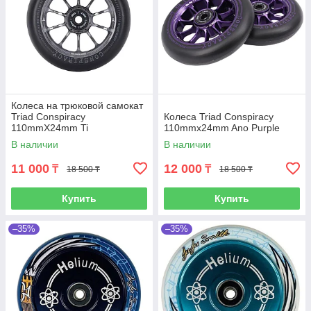
Колеса на трюковой самокат
Triad Conspiracy
Колеса Triad Conspiracy
110mmX24mm Ti
110mmx24mm Ano Purple
В наличии
В наличии
11 000
12 000
₸
₸
18 500 ₸
18 500 ₸
Купить
Купить
–35%
–35%