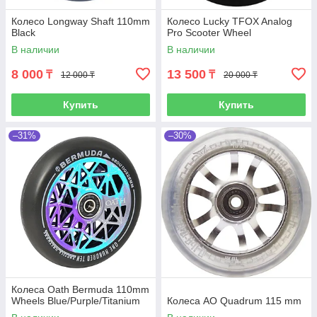
Колесо Longway Shaft 110mm
Колесо Lucky TFOX Analog
Black
Pro Scooter Wheel
В наличии
В наличии
8 000
13 500
₸
₸
12 000 ₸
20 000 ₸
Купить
Купить
–31%
–30%
Колеса Oath Bermuda 110mm
Wheels Blue/Purple/Titanium
Колеса AO Quadrum 115 mm